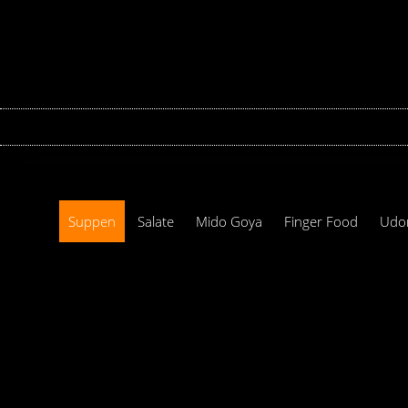
-
Suppen
Salate
Mido Goya
Finger Food
Udo
Panierte Mini Rolls
Panierte Big Rolls
Inside Out